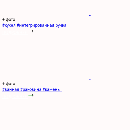
+
фото
#кухня #интегрированная ручка
ПОДРОБНЕЕ
+
фото
#ванная #раковина #камень
ПОДРОБНЕЕ