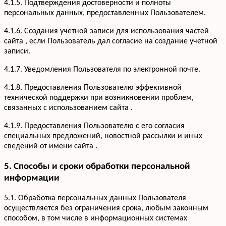
4.1.5. Подтверждения достоверности и полноты
персональных данных, предоставленных Пользователем.
Услуги
4.1.6. Создания учетной записи для использования частей
сайта , если Пользователь дал согласие на создание учетной
Кухни
Портфолио
записи.
Офисная мебель
Акции
Шкафы-купе
4.1.7. Уведомления Пользователя по электронной почте.
Мебель для ванной
О компании
Гардеробные
4.1.8. Предоставления Пользователю эффективной
Вакансии
технической поддержки при возникновении проблем,
Информация
Детская мебель
Отзывы
связанных с использованием сайта .
Контакты
4.1.9. Предоставления Пользователю с его согласия
специальных предложений, новостной рассылки и иных
+7 952 932-59-58
сведений от имени сайта .
Мы онлайн,
пишите
5. Способы и сроки обработки персональной
информации
5.1. Обработка персональных данных Пользователя
осуществляется без ограничения срока, любым законным
способом, в том числе в информационных системах