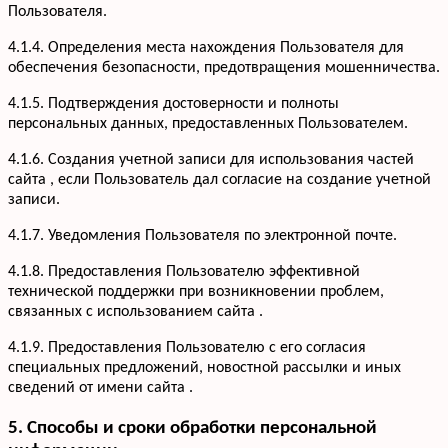
Пользователя.
4.1.4. Определения места нахождения Пользователя для
обеспечения безопасности, предотвращения мошенничества.
4.1.5. Подтверждения достоверности и полноты
персональных данных, предоставленных Пользователем.
4.1.6. Создания учетной записи для использования частей
сайта , если Пользователь дал согласие на создание учетной
записи.
4.1.7. Уведомления Пользователя по электронной почте.
Услуги
Кухни
Портфолио
4.1.8. Предоставления Пользователю эффективной
Офисная мебель
технической поддержки при возникновении проблем,
Акции
Шкафы-купе
связанных с использованием сайта .
Мебель для ванной
О компании
4.1.9. Предоставления Пользователю с его согласия
Гардеробные
Вакансии
специальных предложений, новостной рассылки и иных
Информация
Детская мебель
Отзывы
сведений от имени сайта .
Контакты
5. Способы и сроки обработки персональной