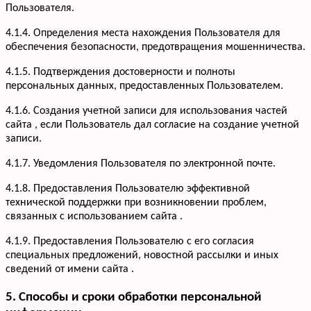
Пользователя.
4.1.4. Определения места нахождения Пользователя для
обеспечения безопасности, предотвращения мошенничества.
4.1.5. Подтверждения достоверности и полноты
персональных данных, предоставленных Пользователем.
4.1.6. Создания учетной записи для использования частей
сайта , если Пользователь дал согласие на создание учетной
записи.
4.1.7. Уведомления Пользователя по электронной почте.
Услуги
Кухни
Портфолио
4.1.8. Предоставления Пользователю эффективной
Офисная мебель
технической поддержки при возникновении проблем,
Акции
Шкафы-купе
связанных с использованием сайта .
Мебель для ванной
О компании
4.1.9. Предоставления Пользователю с его согласия
Гардеробные
Вакансии
специальных предложений, новостной рассылки и иных
Информация
Детская мебель
Отзывы
сведений от имени сайта .
Контакты
5. Способы и сроки обработки персональной