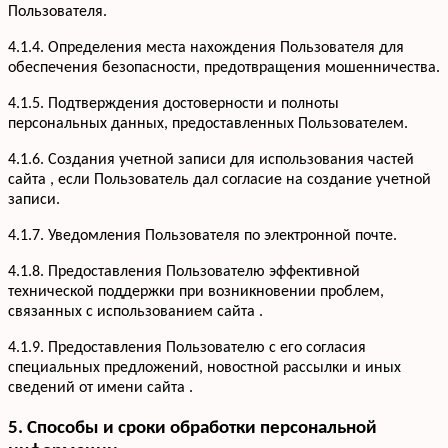
Пользователя.
4.1.4. Определения места нахождения Пользователя для
обеспечения безопасности, предотвращения мошенничества.
4.1.5. Подтверждения достоверности и полноты
персональных данных, предоставленных Пользователем.
4.1.6. Создания учетной записи для использования частей
сайта , если Пользователь дал согласие на создание учетной
записи.
4.1.7. Уведомления Пользователя по электронной почте.
Услуги
Кухни
Портфолио
4.1.8. Предоставления Пользователю эффективной
Офисная мебель
технической поддержки при возникновении проблем,
Акции
Шкафы-купе
связанных с использованием сайта .
Мебель для ванной
О компании
4.1.9. Предоставления Пользователю с его согласия
Гардеробные
Вакансии
специальных предложений, новостной рассылки и иных
Информация
Детская мебель
Отзывы
сведений от имени сайта .
Контакты
5. Способы и сроки обработки персональной