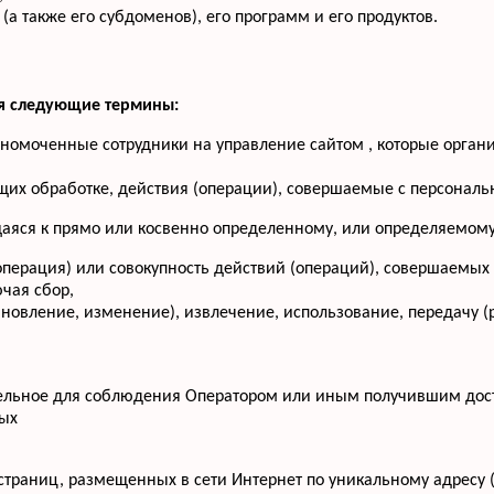
(а также его субдоменов), его программ и его продуктов.
ся следующие термины:
лномоченные сотрудники на управление сайтом , которые орган
щих обработке, действия (операции), совершаемые с персона
аяся к прямо или косвенно определенному, или определяемому
операция) или совокупность действий (операций), совершаемых
чая сбор,
бновление, изменение), извлечение, использование, передачу (
тельное для соблюдения Оператором или иным получившим дос
ных
-страниц, размещенных в сети Интернет по уникальному адресу 