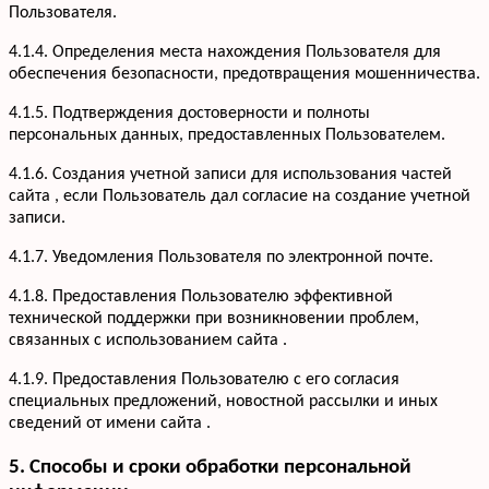
Пользователя.
4.1.4. Определения места нахождения Пользователя для
обеспечения безопасности, предотвращения мошенничества.
4.1.5. Подтверждения достоверности и полноты
персональных данных, предоставленных Пользователем.
4.1.6. Создания учетной записи для использования частей
сайта , если Пользователь дал согласие на создание учетной
записи.
4.1.7. Уведомления Пользователя по электронной почте.
Услуги
Кухни
Портфолио
4.1.8. Предоставления Пользователю эффективной
Офисная мебель
технической поддержки при возникновении проблем,
Акции
Шкафы-купе
связанных с использованием сайта .
Мебель для ванной
О компании
4.1.9. Предоставления Пользователю с его согласия
Гардеробные
Вакансии
специальных предложений, новостной рассылки и иных
Информация
Детская мебель
Отзывы
сведений от имени сайта .
Контакты
5. Способы и сроки обработки персональной