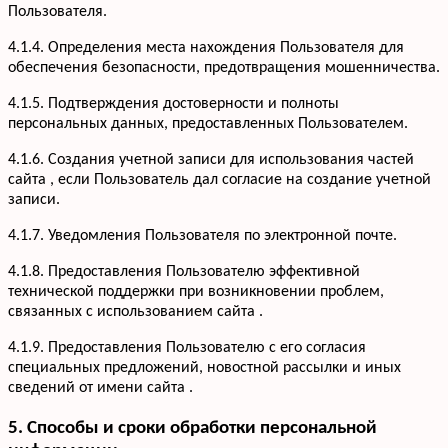
Пользователя.
4.1.4. Определения места нахождения Пользователя для
обеспечения безопасности, предотвращения мошенничества.
4.1.5. Подтверждения достоверности и полноты
персональных данных, предоставленных Пользователем.
4.1.6. Создания учетной записи для использования частей
сайта , если Пользователь дал согласие на создание учетной
записи.
4.1.7. Уведомления Пользователя по электронной почте.
Услуги
Кухни
Портфолио
4.1.8. Предоставления Пользователю эффективной
Офисная мебель
технической поддержки при возникновении проблем,
Акции
Шкафы-купе
связанных с использованием сайта .
Мебель для ванной
О компании
4.1.9. Предоставления Пользователю с его согласия
Гардеробные
Вакансии
специальных предложений, новостной рассылки и иных
Информация
Детская мебель
Отзывы
сведений от имени сайта .
Контакты
5. Способы и сроки обработки персональной