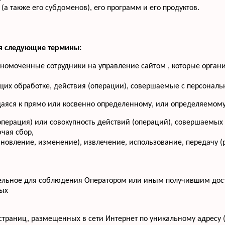
(а также его субдоменов), его программ и его продуктов.
ся следующие термины:
лномоченные сотрудники на управление сайтом , которые орган
щих обработке, действия (операции), совершаемые с персона
аяся к прямо или косвенно определенному, или определяемому
операция) или совокупность действий (операций), совершаемых
чая сбор,
бновление, изменение), извлечение, использование, передачу (
тельное для соблюдения Оператором или иным получившим дос
ных
-страниц, размещенных в сети Интернет по уникальному адресу 