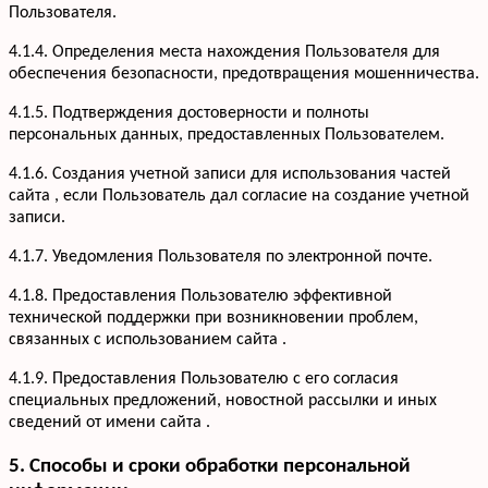
Пользователя.
4.1.4. Определения места нахождения Пользователя для
обеспечения безопасности, предотвращения мошенничества.
4.1.5. Подтверждения достоверности и полноты
персональных данных, предоставленных Пользователем.
4.1.6. Создания учетной записи для использования частей
сайта , если Пользователь дал согласие на создание учетной
записи.
4.1.7. Уведомления Пользователя по электронной почте.
Услуги
Кухни
Портфолио
4.1.8. Предоставления Пользователю эффективной
Офисная мебель
технической поддержки при возникновении проблем,
Акции
Шкафы-купе
связанных с использованием сайта .
Мебель для ванной
О компании
4.1.9. Предоставления Пользователю с его согласия
Гардеробные
Вакансии
специальных предложений, новостной рассылки и иных
Информация
Детская мебель
Отзывы
сведений от имени сайта .
Контакты
5. Способы и сроки обработки персональной