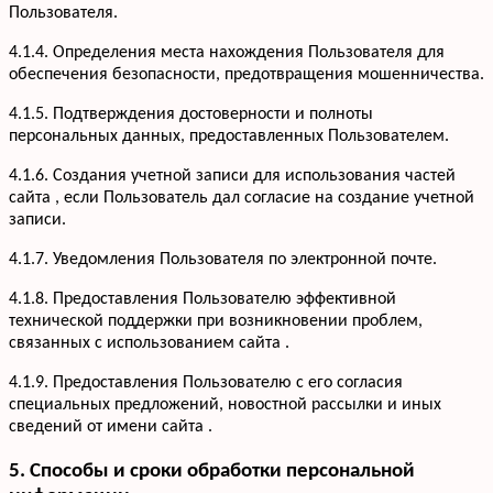
Пользователя.
4.1.4. Определения места нахождения Пользователя для
обеспечения безопасности, предотвращения мошенничества.
4.1.5. Подтверждения достоверности и полноты
персональных данных, предоставленных Пользователем.
4.1.6. Создания учетной записи для использования частей
сайта , если Пользователь дал согласие на создание учетной
записи.
4.1.7. Уведомления Пользователя по электронной почте.
Услуги
Кухни
Портфолио
4.1.8. Предоставления Пользователю эффективной
Офисная мебель
технической поддержки при возникновении проблем,
Акции
Шкафы-купе
связанных с использованием сайта .
Мебель для ванной
О компании
4.1.9. Предоставления Пользователю с его согласия
Гардеробные
Вакансии
специальных предложений, новостной рассылки и иных
Информация
Детская мебель
Отзывы
сведений от имени сайта .
Контакты
5. Способы и сроки обработки персональной