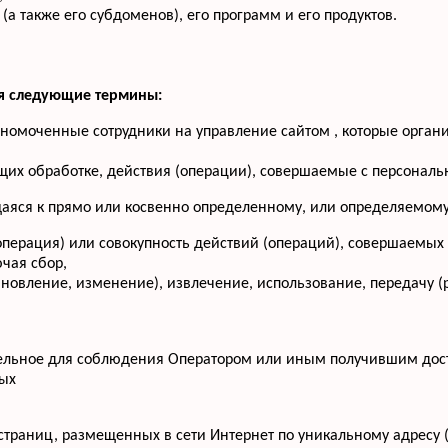
(а также его субдоменов), его программ и его продуктов.
ся следующие термины:
лномоченные сотрудники на управление сайтом , которые орган
щих обработке, действия (операции), совершаемые с персона
аяся к прямо или косвенно определенному, или определяемому
операция) или совокупность действий (операций), совершаемых
чая сбор,
бновление, изменение), извлечение, использование, передачу (
тельное для соблюдения Оператором или иным получившим дос
ных
-страниц, размещенных в сети Интернет по уникальному адресу 