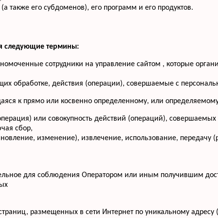
(а также его субдоменов), его программ и его продуктов.
ся следующие термины:
лномоченные сотрудники на управление сайтом , которые орган
щих обработке, действия (операции), совершаемые с персона
аяся к прямо или косвенно определенному, или определяемому
операция) или совокупность действий (операций), совершаемых
чая сбор,
бновление, изменение), извлечение, использование, передачу (
тельное для соблюдения Оператором или иным получившим дос
ных
-страниц, размещенных в сети Интернет по уникальному адресу 