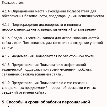
Пользователя.
4.1.4. Определения места нахождения Пользователя для
обеспечения безопасности, предотвращения мошенничества.
4.1.5. Подтверждения достоверности и полноты
персональных данных, предоставленных Пользователем.
4.1.6. Создания учетной записи для использования частей
сайта , если Пользователь дал согласие на создание учетной
записи.
4.1.7. Уведомления Пользователя по электронной почте.
Услуги
Кухни
Портфолио
4.1.8. Предоставления Пользователю эффективной
Офисная мебель
технической поддержки при возникновении проблем,
Акции
Шкафы-купе
связанных с использованием сайта .
Мебель для ванной
О компании
4.1.9. Предоставления Пользователю с его согласия
Гардеробные
Вакансии
специальных предложений, новостной рассылки и иных
Информация
Детская мебель
Отзывы
сведений от имени сайта .
Контакты
5. Способы и сроки обработки персональной