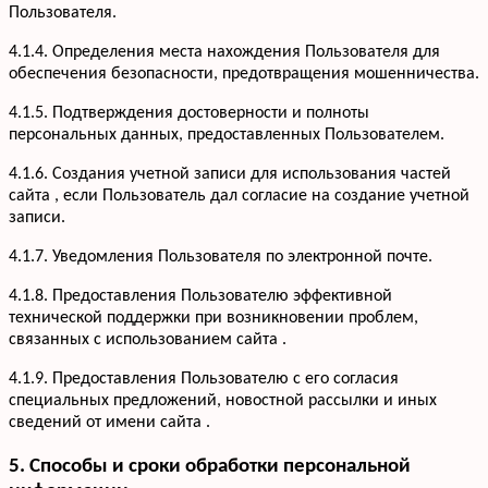
Пользователя.
4.1.4. Определения места нахождения Пользователя для
обеспечения безопасности, предотвращения мошенничества.
4.1.5. Подтверждения достоверности и полноты
персональных данных, предоставленных Пользователем.
4.1.6. Создания учетной записи для использования частей
сайта , если Пользователь дал согласие на создание учетной
записи.
4.1.7. Уведомления Пользователя по электронной почте.
Услуги
Кухни
Портфолио
4.1.8. Предоставления Пользователю эффективной
Офисная мебель
технической поддержки при возникновении проблем,
Акции
Шкафы-купе
связанных с использованием сайта .
Мебель для ванной
О компании
4.1.9. Предоставления Пользователю с его согласия
Гардеробные
Вакансии
специальных предложений, новостной рассылки и иных
Информация
Детская мебель
Отзывы
сведений от имени сайта .
Контакты
5. Способы и сроки обработки персональной