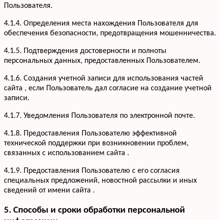
Пользователя.
4.1.4. Определения места нахождения Пользователя для
обеспечения безопасности, предотвращения мошенничества.
4.1.5. Подтверждения достоверности и полноты
персональных данных, предоставленных Пользователем.
4.1.6. Создания учетной записи для использования частей
сайта , если Пользователь дал согласие на создание учетной
записи.
4.1.7. Уведомления Пользователя по электронной почте.
Услуги
Кухни
Портфолио
4.1.8. Предоставления Пользователю эффективной
Офисная мебель
технической поддержки при возникновении проблем,
Акции
Шкафы-купе
связанных с использованием сайта .
Мебель для ванной
О компании
4.1.9. Предоставления Пользователю с его согласия
Гардеробные
Вакансии
специальных предложений, новостной рассылки и иных
Информация
Детская мебель
Отзывы
сведений от имени сайта .
Контакты
5. Способы и сроки обработки персональной