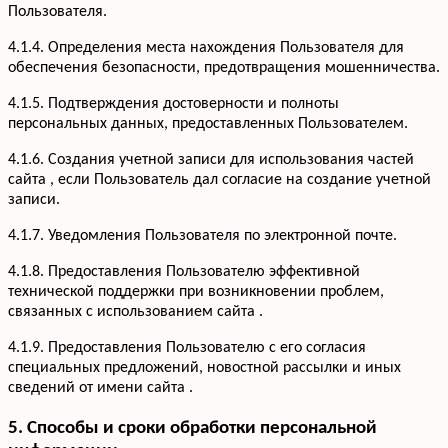
Пользователя.
4.1.4. Определения места нахождения Пользователя для
обеспечения безопасности, предотвращения мошенничества.
4.1.5. Подтверждения достоверности и полноты
персональных данных, предоставленных Пользователем.
4.1.6. Создания учетной записи для использования частей
сайта , если Пользователь дал согласие на создание учетной
записи.
4.1.7. Уведомления Пользователя по электронной почте.
Услуги
Кухни
Портфолио
4.1.8. Предоставления Пользователю эффективной
Офисная мебель
технической поддержки при возникновении проблем,
Акции
Шкафы-купе
связанных с использованием сайта .
Мебель для ванной
О компании
4.1.9. Предоставления Пользователю с его согласия
Гардеробные
Вакансии
специальных предложений, новостной рассылки и иных
Информация
Детская мебель
Отзывы
сведений от имени сайта .
Контакты
5. Способы и сроки обработки персональной