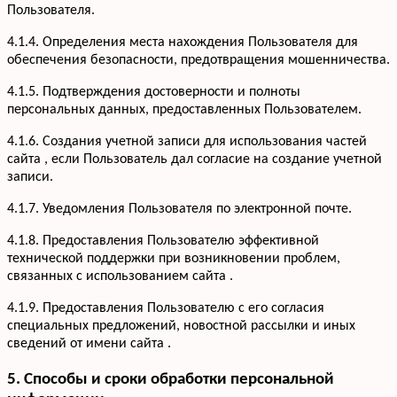
Пользователя.
4.1.4. Определения места нахождения Пользователя для
обеспечения безопасности, предотвращения мошенничества.
4.1.5. Подтверждения достоверности и полноты
персональных данных, предоставленных Пользователем.
4.1.6. Создания учетной записи для использования частей
сайта , если Пользователь дал согласие на создание учетной
записи.
4.1.7. Уведомления Пользователя по электронной почте.
Услуги
Кухни
Портфолио
4.1.8. Предоставления Пользователю эффективной
Офисная мебель
технической поддержки при возникновении проблем,
Акции
Шкафы-купе
связанных с использованием сайта .
Мебель для ванной
О компании
4.1.9. Предоставления Пользователю с его согласия
Гардеробные
Вакансии
специальных предложений, новостной рассылки и иных
Информация
Детская мебель
Отзывы
сведений от имени сайта .
Контакты
5. Способы и сроки обработки персональной