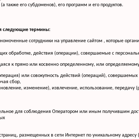
(а также его субдоменов), его программ и его продуктов.
ся следующие термины:
лномоченные сотрудники на управление сайтом , которые орган
щих обработке, действия (операции), совершаемые с персона
аяся к прямо или косвенно определенному, или определяемому
операция) или совокупность действий (операций), совершаемых
чая сбор,
бновление, изменение), извлечение, использование, передачу (
тельное для соблюдения Оператором или иным получившим дос
ных
-страниц, размещенных в сети Интернет по уникальному адресу 