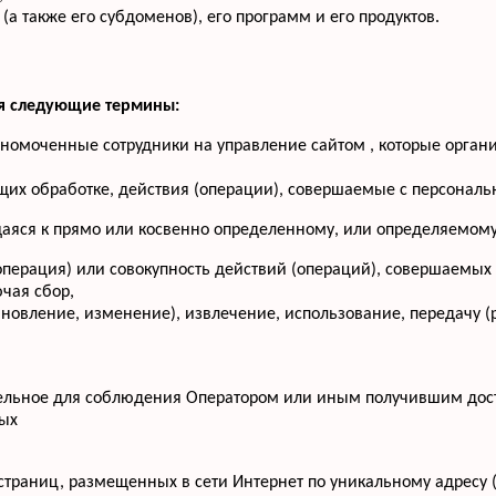
(а также его субдоменов), его программ и его продуктов.
ся следующие термины:
лномоченные сотрудники на управление сайтом , которые орган
щих обработке, действия (операции), совершаемые с персона
аяся к прямо или косвенно определенному, или определяемому
операция) или совокупность действий (операций), совершаемых
чая сбор,
бновление, изменение), извлечение, использование, передачу (
тельное для соблюдения Оператором или иным получившим дос
ных
-страниц, размещенных в сети Интернет по уникальному адресу 