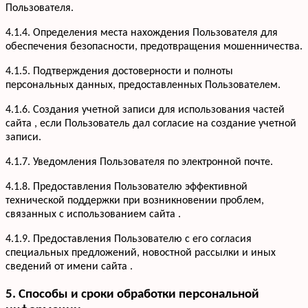
Пользователя.
4.1.4. Определения места нахождения Пользователя для
обеспечения безопасности, предотвращения мошенничества.
4.1.5. Подтверждения достоверности и полноты
персональных данных, предоставленных Пользователем.
4.1.6. Создания учетной записи для использования частей
сайта , если Пользователь дал согласие на создание учетной
записи.
4.1.7. Уведомления Пользователя по электронной почте.
Услуги
Кухни
Портфолио
4.1.8. Предоставления Пользователю эффективной
Офисная мебель
технической поддержки при возникновении проблем,
Акции
Шкафы-купе
связанных с использованием сайта .
Мебель для ванной
О компании
4.1.9. Предоставления Пользователю с его согласия
Гардеробные
Вакансии
специальных предложений, новостной рассылки и иных
Информация
Детская мебель
Отзывы
сведений от имени сайта .
Контакты
5. Способы и сроки обработки персональной