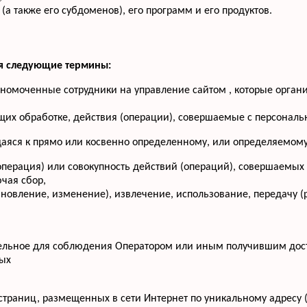
(а также его субдоменов), его программ и его продуктов.
ся следующие термины:
лномоченные сотрудники на управление сайтом , которые орган
щих обработке, действия (операции), совершаемые с персона
аяся к прямо или косвенно определенному, или определяемому
операция) или совокупность действий (операций), совершаемых
чая сбор,
бновление, изменение), извлечение, использование, передачу (
тельное для соблюдения Оператором или иным получившим дос
ных
-страниц, размещенных в сети Интернет по уникальному адресу 