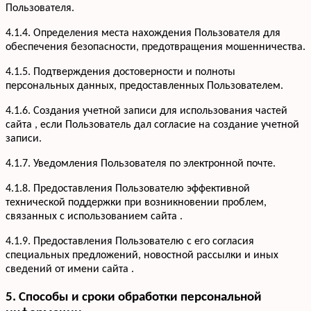
Пользователя.
4.1.4. Определения места нахождения Пользователя для
обеспечения безопасности, предотвращения мошенничества.
4.1.5. Подтверждения достоверности и полноты
персональных данных, предоставленных Пользователем.
4.1.6. Создания учетной записи для использования частей
сайта , если Пользователь дал согласие на создание учетной
записи.
4.1.7. Уведомления Пользователя по электронной почте.
Услуги
Кухни
Портфолио
4.1.8. Предоставления Пользователю эффективной
Офисная мебель
технической поддержки при возникновении проблем,
Акции
Шкафы-купе
связанных с использованием сайта .
Мебель для ванной
О компании
4.1.9. Предоставления Пользователю с его согласия
Гардеробные
Вакансии
специальных предложений, новостной рассылки и иных
Информация
Детская мебель
Отзывы
сведений от имени сайта .
Контакты
5. Способы и сроки обработки персональной